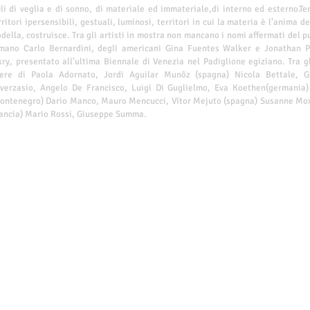
cli di veglia e di sonno, di materiale ed immateriale,di interno ed esterno.Ter
rritori ipersensibili, gestuali, luminosi, territori in cui la materia è l’anima de
della, costruisce. Tra gli artisti in mostra non mancano i nomi affermati del pu
mano Carlo Bernardini, degli americani Gina Fuentes Walker e Jonathan Pr
kry, presentato all’ultima Biennale di Venezia nel Padiglione egiziano. Tra gli
ere di Paola Adornato, Jordi Aguilar Munõz (spagna) Nicola Bettale, Gi
verzasio, Angelo De Francisco, Luigi Di Guglielmo, Eva Koethen(germania)
ontenegro) Dario Manco, Mauro Mencucci, Vítor Mejuto (spagna) Susanne Mox
rancia) Mario Rossi, Giuseppe Summa.