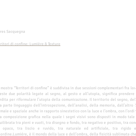
res Sacquegna
rritori di confine: Lumière & Texture
 mostra “Territori di confine” è suddivisa in due sessioni complementari fra lor
este due polarità legate al segno, al gesto e all’utopia, significa prendere
rdita per riformulare l’utopia della comunicazione. Il territorio del segno, del
a parte linguaggio dell’introspezione, dell’analisi, della memoria, dall’altro
rmale e spaziale anche in rapporto sinestetico con la luce e l’ombra, con l’ordin
a composizione grafica nella quale i segni visivi sono disposti in modo tale
uilibrata tra pieni e vuoti, tra disegno e fondo, tra negativo e positivo, tra co
 opaco, tra liscio e ruvido, tra naturale ed artificiale, tra rigido
sordine.Lumiére, è il mondo della luce e dell’ombra, della fisicità sublimata che 