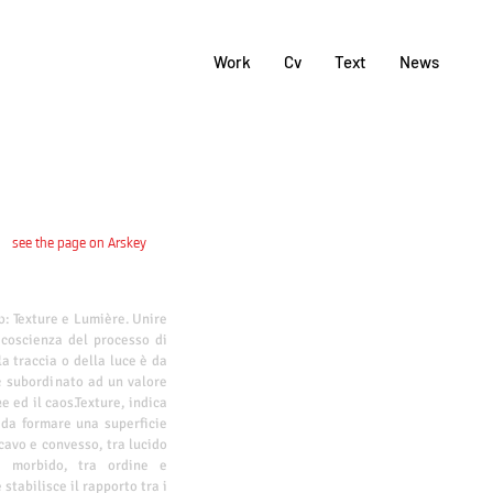
Work
Cv
Text
News
see the page on Arskey
o: Texture e Lumière. Unire
 coscienza del processo di
la traccia o della luce è da
 è subordinato ad un valore
e ed il caos.Texture, indica
 da formare una superficie
ncavo e convesso, tra lucido
 e morbido, tra ordine e
stabilisce il rapporto tra i