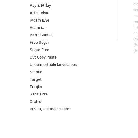
ci
Pay & P(l)ay
te
Artist Visa
mo
iAdam iEve
ro
Adam i...
Fi
op
Men's Games
Ca
Free Sugar
(M
Sugar Free
(f
Cut Copy Paste
Uncomfortable landscapes
Smoke
Target
Fragile
Sans Titre
Orchid
In Situ, Chateau d' Oiron