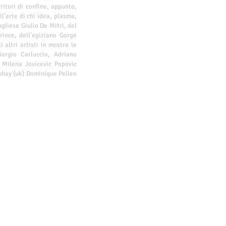
ritori di confine, appunto,
ll’arte di chi idea, plasma,
gliese Giulio De Mitri, del
ince, dell’egiziano Gorge
 altri artisti in mostra le
orgio Carluccio, Adriano
 Milena Jovicevic Popovic
hay (uk) Dominique Pellen