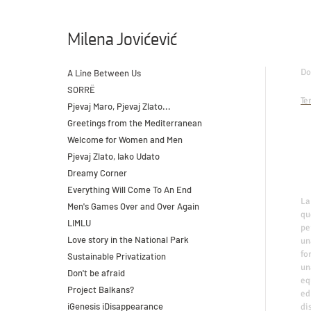
Milena Jovićević
Do
A Line Between Us
SORRË
Te
Pjevaj Maro, Pjevaj Zlato...
Greetings from the Mediterranean
Welcome for Women and Men
Pjevaj Zlato, Iako Udato
Dreamy Corner
Everything Will Come To An End
La
Men's Games Over and Over Again
qu
LIMLU
pe
Love story in the National Park
un
fo
Sustainable Privatization
un
Don't be afraid
eq
Project Balkans?
ed
iGenesis iDisappearance
di