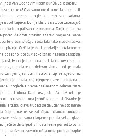
 tanjirić s Van Goghovim likom gunĎajući o šećeru:
... Senza zucchero! Ovo samo meni moţe da se dogodi.
su oboje istovremeno pogledali u erektivnog Adama.
 ispod kapaka. Dok je klizio sa stolice zabacujući
 rijeka fotografisanu iz kosmosa. Tanjir je pao na
 počeo da drhti grčevito stišćući nogavice. Ivana
ić pa bi u tom slučaju šteta bila lako nadoknadiva.
 su u pitanju. Otrčala je do kancelarije sa Adamovim
na posebnoj polici, visoko iznad naslaga časopisa,
ijansi. Ivana je bacila na pod Jansonovu istoriju
stima, uspjela je da dohvati Klimta. Dok je trčala
o za njen lijevi dlan i slatki sirup se cijedio niz
etnica je stajala kraj njegove glave zagledana u
 je Ivana i pogledala prema osakaćenom Adamu. Ništa
omaţe ljudima. Da ih osvijesti... Zar ne? rekla je
 bućnuo u vodu i ona je počela da muti. Ostatke je
igla je tešku glavu trudeći se da udahne što manje
pola šolje upravnik se zakašljao i dlanom podupro
znate, rekla je Ivana i lagano spustila veliku glavu
onjača te da iz ljepljivih usta krene još nešto osim
liko puta, čvrsto zatvorio oči, a onda podigao kapke