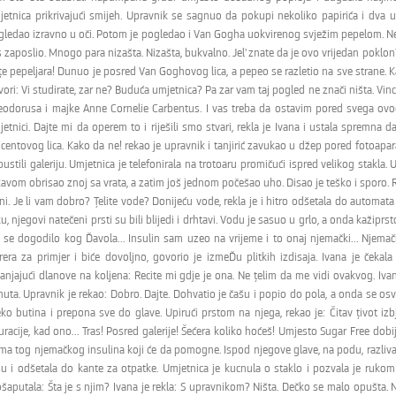
jetnica prikrivajući smijeh. Upravnik se sagnuo da pokupi nekoliko papirića i dva ut
gledao izravno u oči. Potom je pogledao i Van Gogha uokvirenog svježim pepelom. Ner
 zaposlio. Mnogo para nizašta. Nizašta, bukvalno. Jel' znate da je ovo vrijedan poklon? 
e pepeljara! Dunuo je posred Van Goghovog lica, a pepeo se razletio na sve strane. Ka
ori: Vi studirate, zar ne? Buduća umjetnica? Pa zar vam taj pogled ne znači ništa. Vi
eodorusa i majke Anne Cornelie Carbentus. I vas treba da ostavim pored svega ovo
jetnici. Dajte mi da operem to i riješili smo stvari, rekla je Ivana i ustala spremn
centovog lica. Kako da ne! rekao je upravnik i tanjirić zavukao u džep pored fotoapar
ustili galeriju. Umjetnica je telefonirala na trotoaru promičući ispred velikog stakla
kavom obrisao znoj sa vrata, a zatim još jednom počešao uho. Disao je teško i sporo
ni. Je li vam dobro? Ţelite vode? Donijeću vode, rekla je i hitro odšetala do automat
u, njegovi natečeni prsti su bili blijedi i drhtavi. Vodu je sasuo u grlo, a onda kažip
 se dogodilo kog Ďavola... Insulin sam uzeo na vrijeme i to onaj njemački... Njemačk
rera za primjer i biće dovoljno, govorio je izmeĎu plitkih izdisaja. Ivana je ček
anjajući dlanove na koljena: Recite mi gdje je ona. Ne ţelim da me vidi ovakvog. Ivana
nuta. Upravnik je rekao: Dobro. Dajte. Dohvatio je čašu i popio do pola, a onda se o
eko butina i prepona sve do glave. Upirući prstom na njega, rekao je: Čitav ţivot i
uracije, kad ono... Tras! Posred galerije! Šećera koliko hoćeš! Umjesto Sugar Free do
a tog njemačkog insulina koji će da pomogne. Ispod njegove glave, na podu, razlivala
šu i odšetala do kante za otpatke. Umjetnica je kucnula o staklo i pozvala je rukom 
šaputala: Šta je s njim? Ivana je rekla: S upravnikom? Ništa. Dečko se malo opušta. 