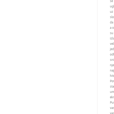
se
ugl
uz 
slo
da 
a o
su
iz
ve
jed
od
sni
nj
na
hit
Pot
sta
umj
ekr
Pus
vas
va