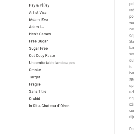
po
Pay & P(l)ay
ra
Artist Visa
pod
iAdam iEve
vo
Adam i...
za
Men's Games
cvi
Free Sugar
Sta
Sugar Free
Kan
sva
Cut Copy Paste
duh
Uncomfortable landscapes
to 
Smoke
ist
Target
sj
Fragile
up
Sans Titre
ozb
Orchid
ci
iz
In Situ, Chateau d' Oiron
sun
dij
Dok