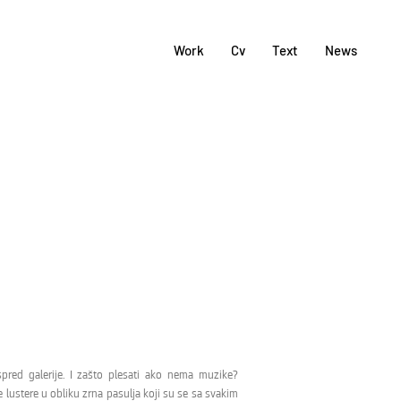
Work
Cv
Text
News
spred galerije. I zašto plesati ako nema muzike?
e lustere u obliku zrna pasulja koji su se sa svakim