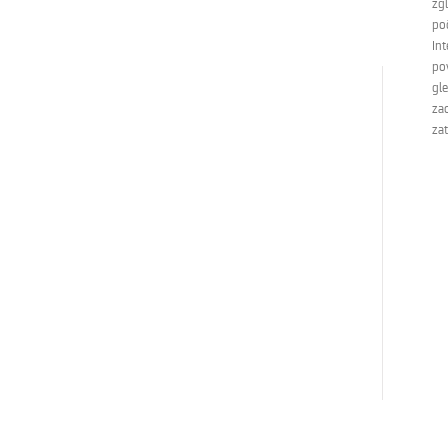
zg
poč
In
pov
gl
za
zat