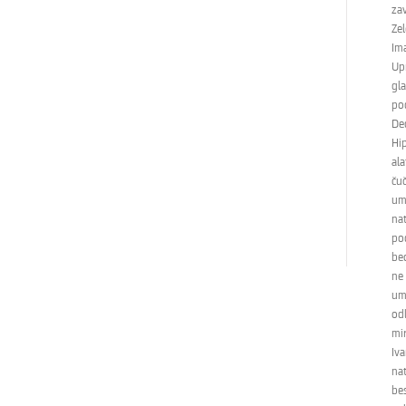
zav
Zel
Ima
Up
gl
po
Ded
Hip
ala
ču
umj
nat
po
beo
ne 
umj
odl
mi
Iva
nat
bes