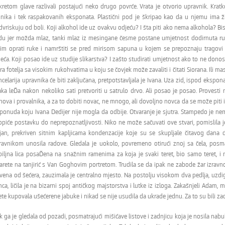
kretom glave razlivali postajući neko drugo povrće. Vrata je otvorio upravnik. Kr
dnika i tek raspakovanih eksponata. Plastični pod je škripao kao da u njemu ima živ
vriskuju od boli. Koji alkohol ide uz ovakvu odjeću? I šta piti ako nema alkohola? Bist
du jer možda mlaz, tanki mlaz iz mesingane česme postane umjetnost dodirnuta ruko
tim oprati ruke i namrštiti se pred mirisom sapuna u kojem se prepoznaju tragovi tr
jeća. Koji posao ide uz studije slikarstva? I zašto studirati umjetnost ako to ne dono
ra fotelja sa visokim rukohvatima u koju se čovjek može zavaliti i čitati Siorana. Ili mas
celarija upravnika će biti zaključana, pretpotstavljala je Ivana. Uza zid, ispod ekspon
ka leĎa nakon nekoliko sati pretvoriti u satrulo drvo. Ali posao je posao. Provesti 
ova i provalnika, a za to dobiti novac, ne mnogo, ali dovoljno novca da se može piti
ponuda koju Ivana Dedijer nije mogla da odbije. Otvaranje je sjutra. Stampedo je nem
opiće postavku do neprepoznatljivosti. Niko ne može sačuvati ove stvari, pomislila je
ajan, prekriven sitnim kapljicama kondenzacije koje su se skupljale čitavog dana 
ravnikom unosila radove. Gledala je uokolo, povremeno otirući znoj sa čela, posm
iljna lica posaĎena na snažnim ramenima za koja je svaki teret, bio samo teret, i ni
garete na tanjirić s Van Goghovim portretom. Trudila se da ipak ne zabode žar izravn
livena od šećera, zauzimala je centralno mjesto. Na postolju visokom dva pedlja, uzd
ca, ličila je na bizarni spoj antičkog majstorstva i lutke iz izloga. Zakašnjeli Adam, mi
ete kupovala ušećerene jabuke i nikad se nije usudila da ukrade jednu. Za to su bili zad
 ga je gledala od pozadi, posmatrajući mišićave listove i zadnjicu koja je nosila nab