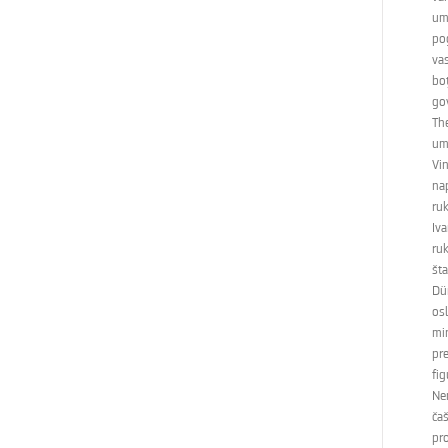
um
po
vas
boţ
gov
Th
um
Vin
nap
ru
Iva
ruk
šta
Dü
osl
mi
pr
fig
Nem
ča
pro