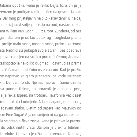
abana opuška. Ivana je rekla: Dajte to, a on ju je
vozno je podigao tanjir i počeo da govori: Ja sam
Dar mog prijatelja? A ne bilo kakav tanjir ili ne daj
d se taj suvi snijeg spustio na pod, nastavio je da
ncent Willem van Gogh! Ej! Iz Groot-Zunderta, od oca
ga... dlanom je ocrtao polukrug i pogledao prema
a da prolije malo vode, mnogo vode, preko ukočenog
ata. Radnici su pokupili svoje stvari i bez pozdrava
. Upravnik je sjeo na stolicu pored šećernog Adama i
. Raskopčao je nekoliko dugmadi i osvrnuo se prema
a sa čašama i plastičnim rezervoarom. Kad je pružio
rstom napravio krug što je značilo: još vode. Ne znam
i... Da, da... To što Njemac napravi... Samo uzmite
ala sa punom čašom, no upravnik je gledao u pod,
 je rekla: Ispred, na trotoaru. Telefonira već deset
svrnuo uokolo i odmjerio Adama lagano, od stopala,
zbjegavam slatko. Bjeţim od šećera kao Malevich od
bijem Free Sugar! A ja ne smijem ni da ga dotaknem.
 se omanja fleka znoja. Ivana je prihvatila praznu
do odškrinutih vrata. Dlanom je prekrila telefon i
Ne brinite. Upravnik je užurbano preturao džepove,