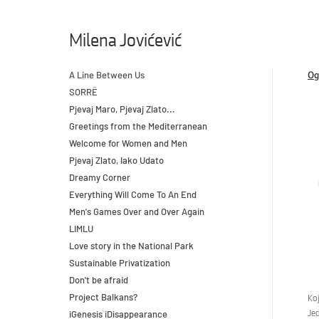
Milena Jovićević
A Line Between Us
Og
SORRË
Pjevaj Maro, Pjevaj Zlato...
Greetings from the Mediterranean
Welcome for Women and Men
Pjevaj Zlato, Iako Udato
Dreamy Corner
Everything Will Come To An End
Men's Games Over and Over Again
LIMLU
Love story in the National Park
Sustainable Privatization
Don't be afraid
Project Balkans?
Ko
iGenesis iDisappearance
Jed