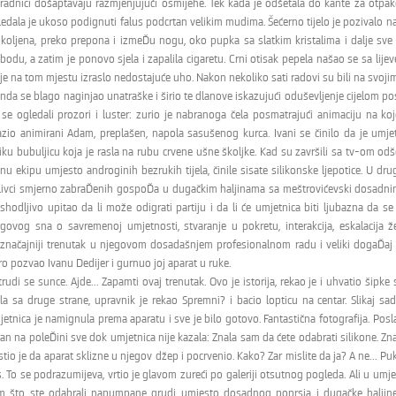
 radnici došaptavaju razmjenjujući osmijehe. Tek kada je odšetala do kante za otpa
edala je ukoso podignuti falus podcrtan velikim mudima. Šećerno tijelo je pozivalo na d
koljena, preko prepona i izmeĎu nogu, oko pupka sa slatkim kristalima i dalje sve do
bodu, a zatim je ponovo sjela i zapalila cigaretu. Crni otisak pepela našao se sa lij
je na tom mjestu izraslo nedostajuće uho. Nakon nekoliko sati radovi su bili na svoji
nda se blago naginjao unatraške i širio te dlanove iskazujući oduševljenje cijelom post
 se ogledali prozori i luster: zurio je nabranoga čela posmatrajući animaciju na ko
lazio animirani Adam, preplašen, napola sasušenog kurca. Ivani se činilo da je umj
liku bubuljicu koja je rasla na rubu crvene ušne školjke. Kad su završili sa tv-om o
nu ekipu umjesto androginih bezrukih tijela, činile sisate silikonske ljepotice. U drug
livci smjerno zabraĎenih gospoĎa u dugačkim haljinama sa meštrovićevski dosadni
shodljivo upitao da li može odigrati partiju i da li će umjetnica biti ljubazna da se
egovog sna o savremenoj umjetnosti, stvaranje u pokretu, interakcija, eskalacija ž
jznačajniji trenutak u njegovom dosadašnjem profesionalnom radu i veliki dogaĎaj za
ro pozvao Ivanu Dedijer i gurnuo joj aparat u ruke.
rudi se sunce. Ajde... Zapamti ovaj trenutak. Ovo je istorija, rekao je i uhvatio šipke
la sa druge strane, upravnik je rekao Spremni? i bacio lopticu na centar. Slikaj sad 
etnica je namignula prema aparatu i sve je bilo gotovo. Fantastična fotografija. Posla
an na poleĎini sve dok umjetnica nije kazala: Znala sam da ćete odabrati silikone. Zn
tio je da aparat sklizne u njegov džep i pocrvenio. Kako? Zar mislite da ja? A ne... Puk
. To se podrazumijeva, vrtio je glavom zureći po galeriji otsutnog pogleda. Ali u umj
m što ste odabrali napumpane grudi umjesto dosadnog poprsja i dugačke haljine. 