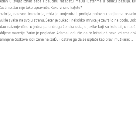
ledan u svijet iznad sebe i paučinu razapetu meĎu lusterima u obliku pasulja. Br
astimo. Zar nije tako upravniče. Kako vi ono kaţete?
terakcija, naravno. Interakcija, rekla je umjetnica i podigla polovinu tanjira sa o
ukle svaka na svoju stranu. Šećer je pukao i nekoliko mrvica je završilo na podu. Do
edao naizmjenično u jedna pa u druga ženska usta, u jezike koji su kolutali, u naoš
obljene materije. Zatim je pogledao Adama i odlučio da će ležati još neko vrijeme d
amnjene ćoškove, dok žene ne izaĎu i ostave ga da se isplače kao pravi muškarac. . .