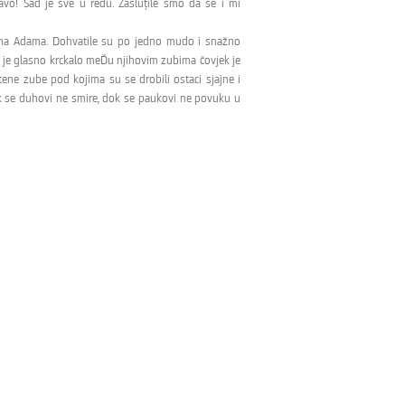
avo! Sad je sve u redu. Zasluţile smo da se i mi
stacima Adama. Dohvatile su po jedno mudo i snažno
k je glasno krckalo meĎu njihovim zubima čovjek je
tene zube pod kojima su se drobili ostaci sjajne i
ok se duhovi ne smire, dok se paukovi ne povuku u