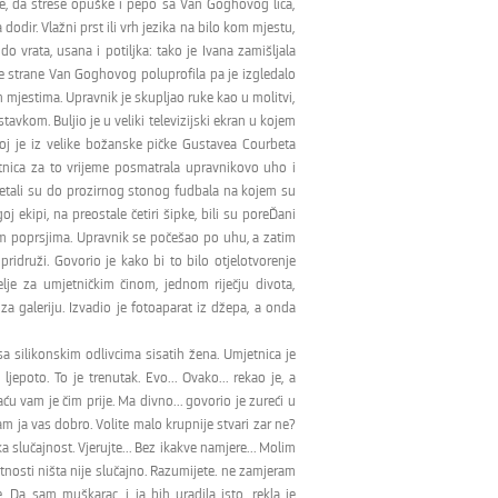
ke, da strese opuške i pepo sa Van Goghovog lica,
odir. Vlažni prst ili vrh jezika na bilo kom mjestu,
 vrata, usana i potiljka: tako je Ivana zamišljala
eve strane Van Goghovog poluprofila pa je izgledalo
m mjestima. Upravnik je skupljao ruke kao u molitvi,
avkom. Buljio je u veliki televizijski ekran u kojem
joj je iz velike božanske pičke Gustavea Courbeta
etnica za to vrijeme posmatrala upravnikovo uho i
dšetali su do prozirnog stonog fudbala na kojem su
oj ekipi, na preostale četiri šipke, bili su poreĎani
m poprsjima. Upravnik se počešao po uhu, a zatim
 pridruži. Govorio je kako bi to bilo otjelotvorenje
elje za umjetničkim činom, jednom riječju divota,
 galeriju. Izvadio je fotoaparat iz džepa, a onda
 sa silikonskim odlivcima sisatih žena. Umjetnica je
ljepoto. To je trenutak. Evo... Ovako... rekao je, a
ću vam je čim prije. Ma divno... govorio je zureći u
am ja vas dobro. Volite malo krupnije stvari zar ne?
a slučajnost. Vjerujte... Bez ikakve namjere... Molim
etnosti ništa nije slučajno. Razumijete. ne zamjeram
Da sam muškarac, i ja bih uradila isto, rekla je