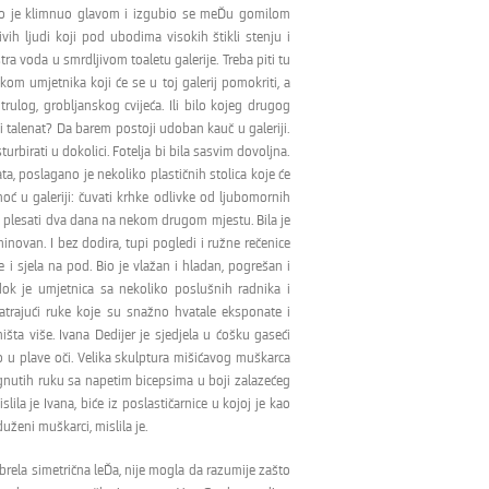
atko je klimnuo glavom i izgubio se meĎu gomilom
ih ljudi koji pod ubodima visokih štikli stenju i
ra voda u smrdljivom toaletu galerije. Treba piti tu
m umjetnika koji će se u toj galerij pomokriti, a
ulog, grobljanskog cvijeća. Ili bilo kojeg drugog
si talenat? Da barem postoji udoban kauč u galeriji.
turbirati u dokolici. Fotelja bi bila sasvim dovoljna.
ata, poslagano je nekoliko plastičnih stolica koje će
noć u galeriji: čuvati krhke odlivke od ljubomornih
 i plesati dva dana na nekom drugom mjestu. Bila je
inovan. I bez dodira, tupi pogledi i ružne rečenice
 i sjela na pod. Bio je vlažan i hladan, pogrešan i
dok je umjetnica sa nekoliko poslušnih radnika i
atrajući ruke koje su snažno hvatale eksponate i
šta više. Ivana Dedijer je sjedjela u ćošku gaseći
o u plave oči. Velika skulptura mišićavog muškarca
ignutih ruku sa napetim bicepsima u boji zalazećeg
slila je Ivana, biće iz poslastičarnice u kojoj je kao
uženi muškarci, mislila je.
ubrela simetrična leĎa, nije mogla da razumije zašto