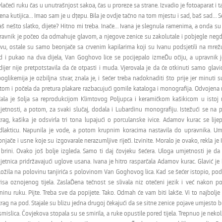
lačeći ruku čas u unutrašnjost sakoa, čas u proreze sa strane. Izvadio je fotoaparat i
ena kutijica... Imao sam je u dţepu. Bila je ovdje tačno na tom mjestu i sad, baš sad
š nešto slatko, dijete? Hitno mi treba. Inače... Ivana je slegnula ramenima, a onda 
ravnik je počeo da odmahuje glavom, a njegove zenice su zakolutale i pobjegle negdje
avu, ostale su samo beonjače sa crvenim kapilarima koji su Ivanu podsjetili na mrežu
d i pukao na dva dijela, Van Goghovo lice se pocijepalo izmeĎu očiju, a upravnik je
ijer nije pretpotstavila da će otpasti i muda. Vjerovala je da će otkinuti samo glav
oglikemija je ozbiljna stvar, znala je, i šećer treba nadoknaditi što prije jer minuti
tom i počela da pretura plakare razbacujući gomile kataloga i monografija. Odvojena 
čala je šolja sa reprodukcijom Klimtovog Poljupca i keramičkom kašikicom u istoj n
etnosti, a potom, za svaki slučaj, dodala i Lubardinu monografiju. Istežući se na pr
rag, kašika je odsvirla tri tona lupajući o porculanske ivice. Adamov kurac se lijepi
dlakticu. Napunila je vode, a potom krupnim koracima nastavila do upravnika. Umj
njače i usne koje su izgovarale nerazumljive riječi. Izvinite. Moralo je ovako, rekla
brini. Ovako još bolje izgleda. Samo ti daj čovjeku šećera. Uloga umjetnosti je da p
etnica pridržavajući uglove usana. Ivana je hitro rasparčala Adamov kurac. Glavić je
ožila na polovinu tanjirića s polovinom Van Goghovog lica. Kad se šećer istopio, pod
risa oznojenog tijela. ZaslaĎena tečnost se slivala niz otečeni jezik i već nakon 
ninu ruku. Pijte. Treba sve da popijete. Tako. Odmah će vam biti lakše. Vi to najbolje 
rag na pod. Stajale su blizu jedna drugoj čekajući da se sitne zenice pojave umjesto be
mislica. Čovjekova stopala su se smirila, a ruke opustile pored tijela. Trepnuo je neko